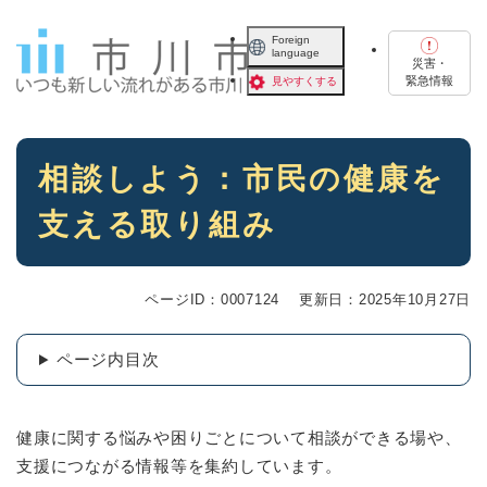
ペ
メニューを飛ばして本文へ
ー
Foreign
language
ジ
災害・
の
緊急情報
見やすくする
先
頭
で
本
す
相談しよう：市民の健康を
文
。
支える取り組み
ページID：0007124
更新日：2025年10月27日
ページ内目次
健康に関する悩みや困りごとについて相談ができる場や、
支援につながる情報等を集約しています。