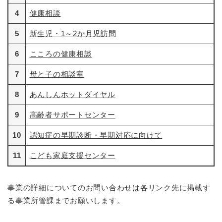
4
健康相談
5
新生児・1～2か月児訪問
6
こころの健康相談
7
母と子の相談室
8
あんしんホットダイヤル
9
高齢者サポートセンター
10
認知症の早期診断・早期対応に向けて
11
こども家庭支援センター
事業の詳細についてのお問い合わせは各リンク先に掲載す
る事業所管課までお願いします。