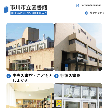
ペ
メニューを飛ばして本文へ
Foreign language
ー
ジ
見やすくする
の
本
先
頭
文
で
す
。
中央図書館・こどもと
行徳図書館
しょかん