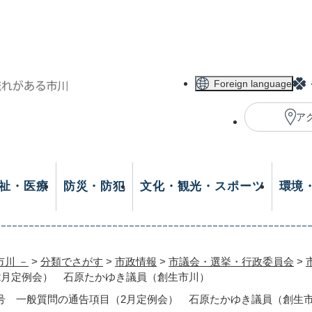
メニューを飛ばして本文へ
Foreign language
ア
祉・医療
防災・防犯
文化・観光・スポーツ
環境
市川 －
>
分類でさがす
>
市政情報
>
市議会・選挙・行政委員会
>
（2月定例会） 石原たかゆき議員（創生市川）
日号 一般質問の通告項目（2月定例会） 石原たかゆき議員（創生