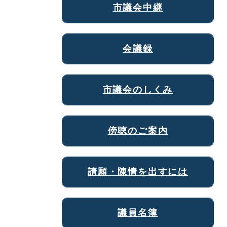
市議会中継
会議録
市議会のしくみ
傍聴のご案内
請願・陳情を出すには
議員名簿