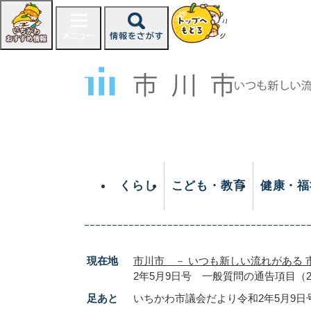
ペ
ー
ジ
の
先
頭
で
す
。
くらし
こども・教育
健康・福
現在地
市川市 － いつも新しい流れがある 
2年5月9日号 一般質問の通告項目
足あと
いちかわ市議会だより令和2年5月9