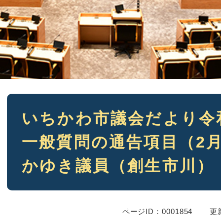
本
いちかわ市議会だより令
文
一般質問の通告項目（2
かゆき議員（創生市川）
ページID：0001854
更