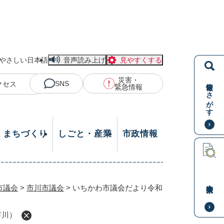
やさしい日本語
音声読み上げ
見やすくする
災害・
情報をさがす
SNS
クセス
緊急情報
・まちづくり
しごと・産業
市政情報
本文検索
市議会
>
市川市議会
>
いちかわ市議会だより令和
市川）