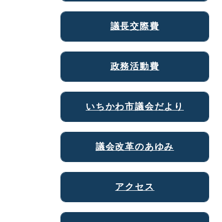
議長交際費
政務活動費
いちかわ市議会だより
議会改革のあゆみ
アクセス