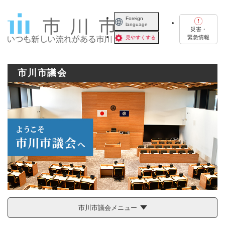
ペ
メニューを飛ばして本文へ
ー
Foreign
language
ジ
災害・
の
緊急情報
見やすくする
先
頭
で
市川市議会
す
。
市川市議会メニュー