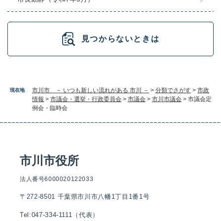
見つからないときは
市川市 － いつも新しい流れがある 市川 －
>
分類でさがす
>
市政
現在地
情報
>
市議会・選挙・行政委員会
>
市議会
>
市川市議会
>
市議会定
例会・臨時会
市川市役所
法人番号6000020122033
〒272-8501 千葉県市川市八幡1丁目1番1号
Tel:047-334-1111（代表）