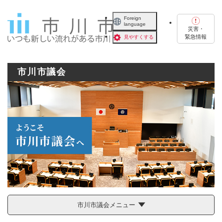
ペ
メニューを飛ばして本文へ
ー
Foreign
language
ジ
災害・
の
緊急情報
見やすくする
先
頭
で
市川市議会
す
。
市川市議会メニュー