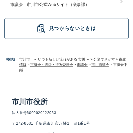
市議会 - 市川市公式Webサイト（議事課）
見つからないときは
市川市 － いつも新しい流れがある 市川 －
>
分類でさがす
>
市政
現在地
情報
>
市議会・選挙・行政委員会
>
市議会
>
市川市議会
>
市議会中
継
市川市役所
法人番号6000020122033
〒272-8501 千葉県市川市八幡1丁目1番1号