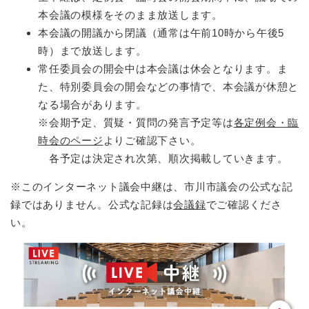
本会議の模様をそのまま放送します。
本会議の開議から閉議（通常は午前10時から午後5
時）まで放送します。
常任委員会の開会中は本会議は休会となります。ま
た、特別委員会の開会などの事情で、本会議が休憩と
なる場合があります。
※会期予定、質疑・質問の発言予定等は
各定例会・臨
時会のページ
よりご確認下さい。
各予定は決定され次第、順次掲載していきます。
※このインターネット議会中継は、市川市議会の公式な記
録ではありません。公式な記録は
会議録
でご確認くださ
い。