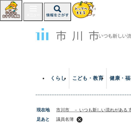
ペ
ー
ジ
の
先
頭
で
す
。
くらし
こども・教育
健康・福
現在地
市川市 － いつも新しい流れがある 
足あと
議員名簿