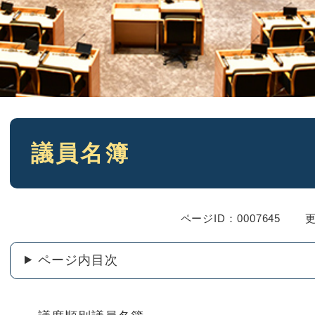
本
議員名簿
文
ページID：0007645
更
ページ内目次