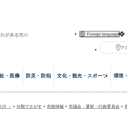
メニューを飛ばして本文へ
Foreign language
ア
祉・医療
防災・防犯
文化・観光・スポーツ
環境
市川 －
>
分類でさがす
>
市政情報
>
市議会・選挙・行政委員会
>