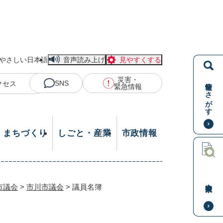
やさしい日本語
音声読み上げ
見やすくする
災害・
情報をさがす
SNS
クセス
緊急情報
・まちづくり
しごと・産業
市政情報
本文検索
市議会
>
市川市議会
>
議員名簿