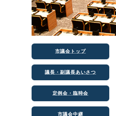
市議会トップ
議長・副議長あいさつ
定例会・臨時会
市議会中継