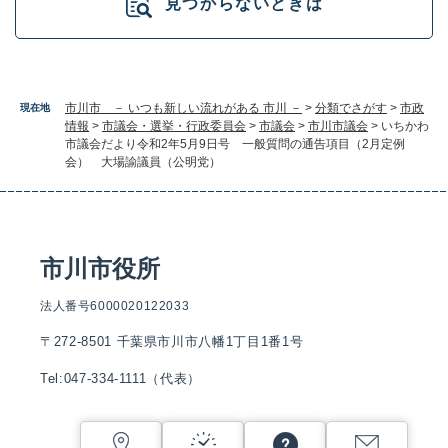
見つからないときは
市川市 － いつも新しい流れがある 市川 －
>
分類でさがす
>
市政
現在地
情報
>
市議会・選挙・行政委員会
>
市議会
>
市川市議会
>
いちかわ
市議会だより令和2年5月9日号 一般質問の通告項目（2月定例
会） 大場諭議員（公明党）
市川市役所
法人番号6000020122033
〒272-8501 千葉県市川市八幡1丁目1番1号
Tel:047-334-1111（代表）