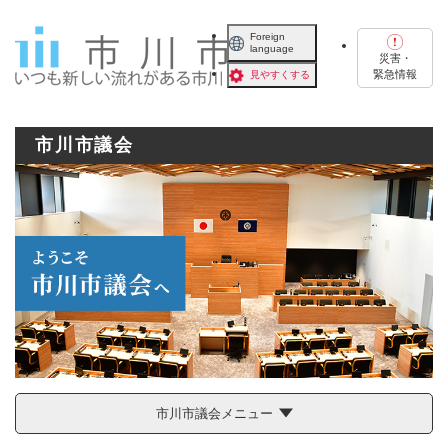
ペ
メニューを飛ばして本文へ
ー
Foreign
language
ジ
災害・
の
緊急情報
見やすくする
先
頭
で
市川市議会
す
。
市川市議会メニュー