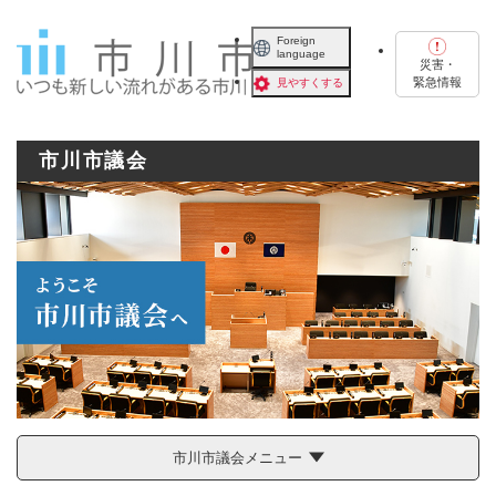
ペ
メニューを飛ばして本文へ
ー
Foreign
language
ジ
災害・
の
緊急情報
見やすくする
先
頭
で
市川市議会
す
。
市川市議会メニュー