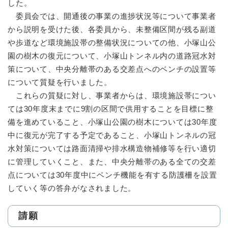
した。
委員会では、開通後の事業の進捗状況等について事業者
から説明を受けた後、各委員から、未整備区間が残る副道
や歩道など環境施設帯の整備状況についての他、小塚山公
園の樹木の復元について、小塚山トンネル内の道路冠水対
策について、中央分離帯のある交差点へのベンチの設置等
について質疑を行いました。
これらの質疑に対し、事業者からは、環境施設帯につい
ては30年度末までに9割の区間で供用することを目標に整
備を進めていること、小塚山公園の樹木については30年度
中に復元が完了する予定であること、小塚山トンネルの冠
水対策については路面清掃や排水構造物補修等を行い適切
に管理していくこと、また、中央分離帯のある全ての交差
点については30年度中にベンチ機能を有する防護柵を設置
していく等の答弁がなされました。
請願