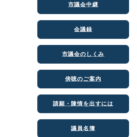
市議会中継
会議録
市議会のしくみ
傍聴のご案内
請願・陳情を出すには
議員名簿