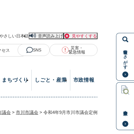
やさしい日本語
音声読み上げ
見やすくする
災害・
情報をさがす
SNS
クセス
緊急情報
・まちづくり
しごと・産業
市政情報
本文検索
市議会
>
市川市議会
>
令和4年9月市川市議会定例