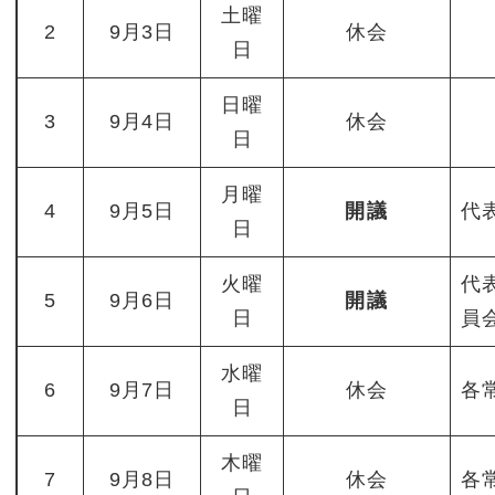
土曜
2
9月3日
休会
日
日曜
3
9月4日
休会
日
月曜
4
9月5日
開議
代
日
火曜
代
5
9月6日
開議
日
員
水曜
6
9月7日
休会
各
日
木曜
7
9月8日
休会
各