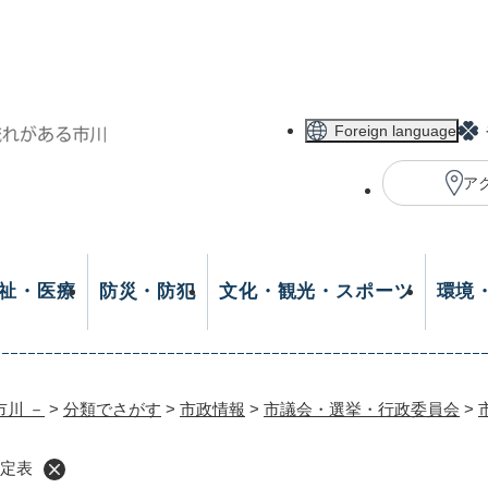
メニューを飛ばして本文へ
Foreign language
ア
祉・医療
防災・防犯
文化・観光・スポーツ
環境
市川 －
>
分類でさがす
>
市政情報
>
市議会・選挙・行政委員会
>
予定表