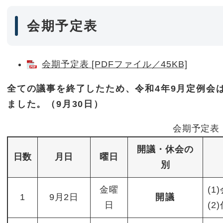
会期予定表
会期予定表 [PDFファイル／45KB]
全ての議事を終了したため、令和4年9月定例会は
ました。（9月30日）
会期予定表
開議・休会の
日数
月日
曜日
別
金曜
(1
1
9月2日
開議
日
(2