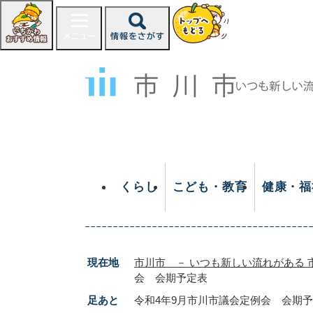
ペ
ー
ジ
の
先
頭
で
す
。
くらし
こども・教育
健康・福
現在地
市川市 － いつも新しい流れがある 
会 会期予定表
足あと
令和4年9月市川市議会定例会 会期