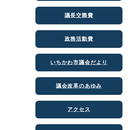
議長交際費
政務活動費
いちかわ市議会だより
議会改革のあゆみ
アクセス