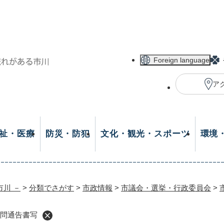
メニューを飛ばして本文へ
Foreign language
ア
祉・医療
防災・防犯
文化・観光・スポーツ
環境
市川 －
>
分類でさがす
>
市政情報
>
市議会・選挙・行政委員会
>
質問通告書写