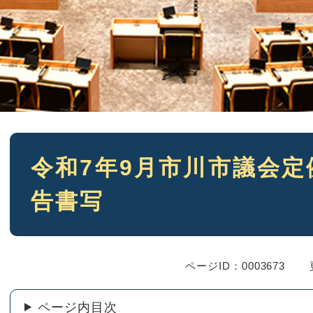
本
令和7年9月市川市議会
文
告書写
ページID：0003673
ページ内目次