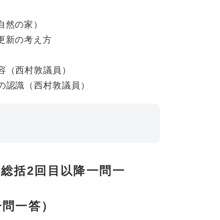
自然の家）
更新の考え方
容（西村敦議員）
の認識（西村敦議員）
総括2回目以降一問一
一問一答）