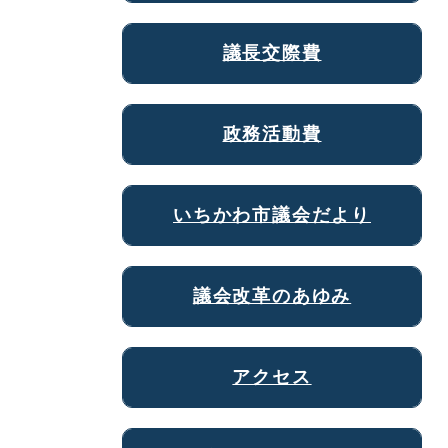
議長交際費
政務活動費
いちかわ市議会だより
議会改革のあゆみ
アクセス