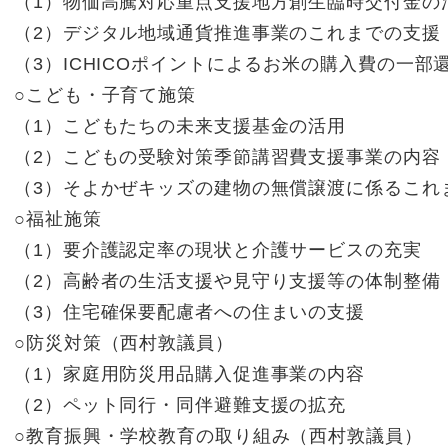
（1）物価高騰対応重点支援地方創生臨時交付金の
（2）デジタル地域通貨推進事業のこれまでの支援
（3）ICHICOポイントによるお米の購入費の一部
○こども・子育て施策
（1）こどもたちの未来支援基金の活用
（2）こどもの受験対策季節講習費支援事業の内容
（3）そよかぜキッズの建物の無償譲渡に係るこれ
○福祉施策
（1）要介護認定率の現状と介護サービスの充実
（2）高齢者の生活支援や見守り支援等の体制整備
（3）住宅確保要配慮者への住まいの支援
○防災対策（西村敦議員）
（1）家庭用防災用品購入促進事業の内容
（2）ペット同行・同伴避難支援の拡充
○教育振興・学校教育の取り組み（西村敦議員）