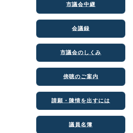
市議会中継
会議録
市議会のしくみ
傍聴のご案内
請願・陳情を出すには
議員名簿