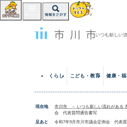
ペ
ー
ジ
の
先
頭
で
す
。
くらし
こども・教育
健康・福
現在地
市川市 － いつも新しい流れがある 
会 代表質問通告書写
足あと
令和7年9月市川市議会定例会 代表