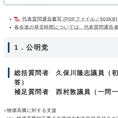
代表質問通告書写 [PDFファイル／503KB]
各会派の発言時間については、代表質問通告
1．公明党
総括質問者 久保川隆志議員（初
答）
補足質問者 西村敦議員（一問
○物価高騰に対する支援