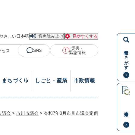
やさしい日本語
音声読み上げ
見やすくする
災害・
情報をさがす
SNS
クセス
緊急情報
・まちづくり
しごと・産業
市政情報
本文検索
市議会
>
市川市議会
>
令和7年9月市川市議会定例