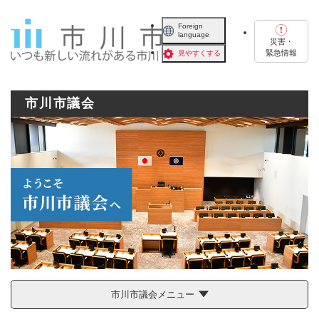
ペ
メニューを飛ばして本文へ
ー
Foreign
language
ジ
災害・
の
緊急情報
見やすくする
先
頭
で
市川市議会
す
。
市川市議会メニュー