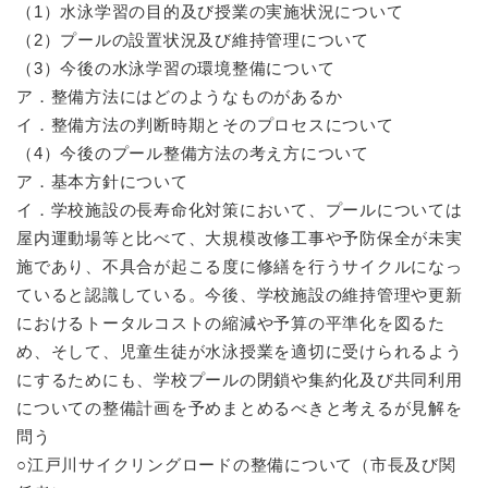
（1）水泳学習の目的及び授業の実施状況について
（2）プールの設置状況及び維持管理について
（3）今後の水泳学習の環境整備について
ア．整備方法にはどのようなものがあるか
イ．整備方法の判断時期とそのプロセスについて
（4）今後のプール整備方法の考え方について
ア．基本方針について
イ．学校施設の長寿命化対策において、プールについては
屋内運動場等と比べて、大規模改修工事や予防保全が未実
施であり、不具合が起こる度に修繕を行うサイクルになっ
ていると認識している。今後、学校施設の維持管理や更新
におけるトータルコストの縮減や予算の平準化を図るた
め、そして、児童生徒が水泳授業を適切に受けられるよう
にするためにも、学校プールの閉鎖や集約化及び共同利用
についての整備計画を予めまとめるべきと考えるが見解を
問う
○江戸川サイクリングロードの整備について（市長及び関