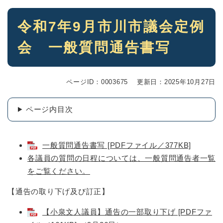
本
令和7年9月市川市議会定例
文
会 一般質問通告書写
ページID：0003675
更新日：2025年10月27日
ページ内目次
一般質問通告書写 [PDFファイル／377KB]
各議員の質問の日程については、一般質問通告者一覧
をご覧ください。
【通告の取り下げ及び訂正】
【小泉文人議員】通告の一部取り下げ [PDFファ