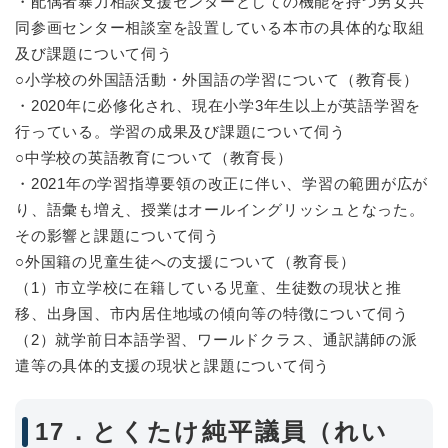
・配偶者暴力相談支援センターとしての機能を持つ男女共
同参画センター相談室を設置している本市の具体的な取組
及び課題について伺う
○小学校の外国語活動・外国語の学習について（教育長）
・2020年に必修化され、現在小学3年生以上が英語学習を
行っている。学習の成果及び課題について伺う
○中学校の英語教育について（教育長）
・2021年の学習指導要領の改正に伴い、学習の範囲が広が
り、語彙も増え、授業はオールイングリッシュとなった。
その影響と課題について伺う
○外国籍の児童生徒への支援について（教育長）
（1）市立学校に在籍している児童、生徒数の現状と推
移、出身国、市内居住地域の傾向等の特徴について伺う
（2）就学前日本語学習、ワールドクラス、通訳講師の派
遣等の具体的支援の現状と課題について伺う
17．とくたけ純平議員（れい