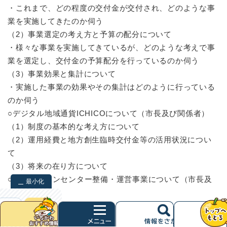
・これまで、どの程度の交付金が交付され、どのような事
業を実施してきたのか伺う
（2）事業選定の考え方と予算の配分について
・様々な事業を実施してきているが、どのような考えで事
業を選定し、交付金の予算配分を行っているのか伺う
（3）事業効果と集計について
・実施した事業の効果やその集計はどのように行っている
のか伺う
○デジタル地域通貨ICHICOについて（市長及び関係者）
（1）制度の基本的な考え方について
（2）運用経費と地方創生臨時交付金等の活用状況につい
て
（3）将来の在り方について
○次期クリーンセンター整備・運営事業について（市長及
最小化
び関係者）
（1）現状と今後及び事業者の審査について
検索
クリア
次
（2）課題について
へ