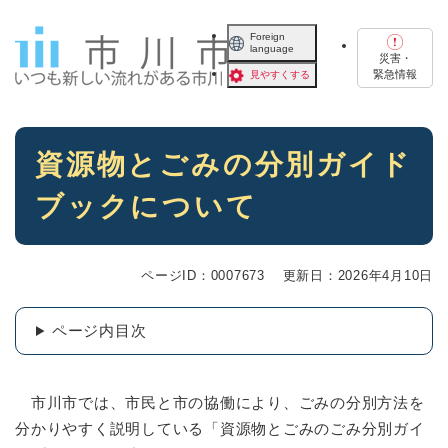
ペ
メニューを飛ばして本文へ
ー
Foreign
language
ジ
災害・
の
緊急情報
見やすくする
先
頭
で
本
す
資源物とごみの分別ガイド
文
。
ブックについて
ページID：0007673
更新日：2026年4月10日
ページ内目次
市川市では、市民と市の協働により、ごみの分別方法を
分かりやすく説明している「資源物とごみのごみ分別ガイ