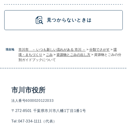
見つからないときは
市川市 － いつも新しい流れがある 市川 －
>
分類でさがす
>
環
現在地
境・まちづくり
>
ごみ
>
資源物とごみの出し方
>
資源物とごみの分
別ガイドブックについて
市川市役所
法人番号6000020122033
〒272-8501 千葉県市川市八幡1丁目1番1号
Tel:047-334-1111（代表）