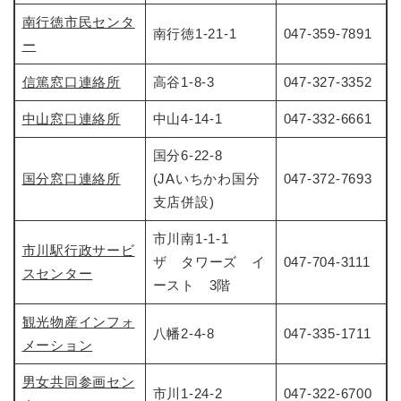
南行徳市民センタ
南行徳1-21-1
047-359-7891
ー
信篤窓口連絡所
高谷1-8-3
047-327-3352
中山窓口連絡所
中山4-14-1
047-332-6661
国分6-22-8
国
分窓口連絡所
(JAいちかわ国分
047-372-7693
支店併設)
市川南1-1-1
市川駅行政サービ
ザ タワーズ イ
047-704-3111
スセンター
ースト 3階
観光物産インフォ
八幡2-4-8
047-335-1711
メーション
男女共同参画セン
市川1-24-2
047-322-6700