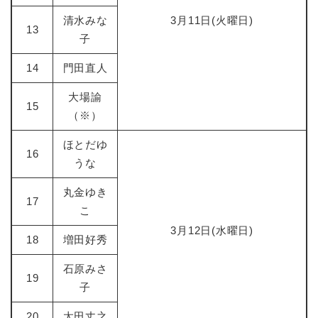
清水みな
3月11日(火曜日)
13
子
14
門田直人
大場諭
15
（※）
ほとだゆ
16
うな
丸金ゆき
17
こ
3月12日(水曜日)
18
増田好秀
石原みさ
19
子
20
太田丈之