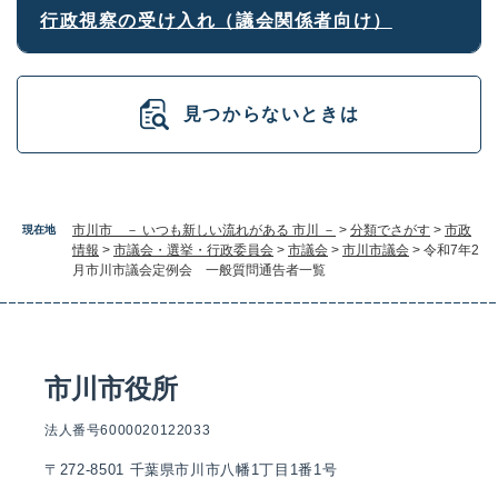
行政視察の受け入れ（議会関係者向け）
見つからないときは
市川市 － いつも新しい流れがある 市川 －
>
分類でさがす
>
市政
現在地
情報
>
市議会・選挙・行政委員会
>
市議会
>
市川市議会
>
令和7年2
月市川市議会定例会 一般質問通告者一覧
市川市役所
法人番号6000020122033
〒272-8501 千葉県市川市八幡1丁目1番1号