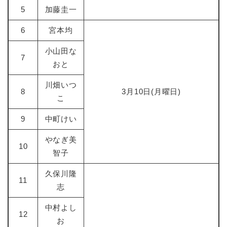
5
加藤圭一
6
宮本均
小山田な
7
おと
川畑いつ
8
3月10日(月曜日)
こ
9
中町けい
やなぎ美
10
智子
久保川隆
11
志
中村よし
12
お