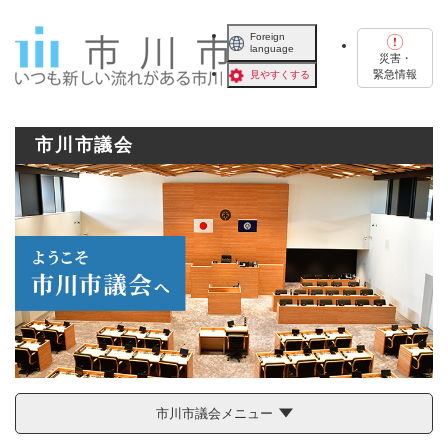
ペ
メニューを飛ばして本文へ
ー
Foreign
language
ジ
災害・
の
緊急情報
見やすくする
先
頭
で
市川市議会
す
。
市川市議会メニュー