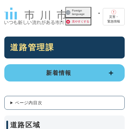
ペ
メニューを飛ばして本文へ
ー
Foreign
language
ジ
災害・
の
緊急情報
見やすくする
先
頭
で
本
す
道路管理課
文
。
新着情報
ページ内目次
道路区域