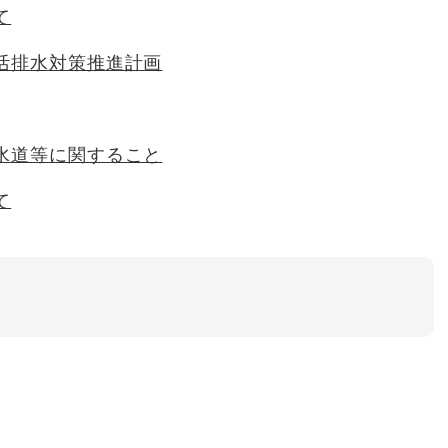
て
活排水対策推進計画
水道等に関すること
て