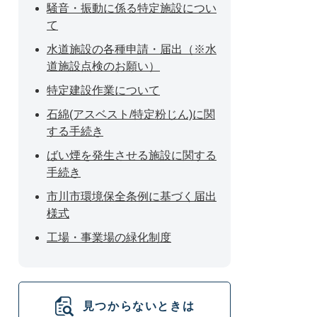
騒音・振動に係る特定施設につい
て
水道施設の各種申請・届出（※水
道施設点検のお願い）
特定建設作業について
石綿(アスベスト/特定粉じん)に関
する手続き
ばい煙を発生させる施設に関する
手続き
市川市環境保全条例に基づく届出
様式
工場・事業場の緑化制度
見つからないときは