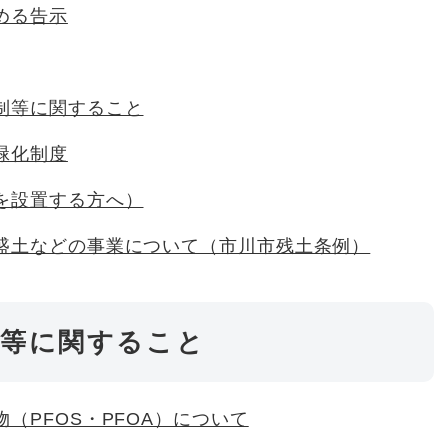
める告示
制等に関すること
緑化制度
を設置する方へ）
盛土などの事業について（市川市残土条例）
設等に関すること
（PFOS・PFOA）について