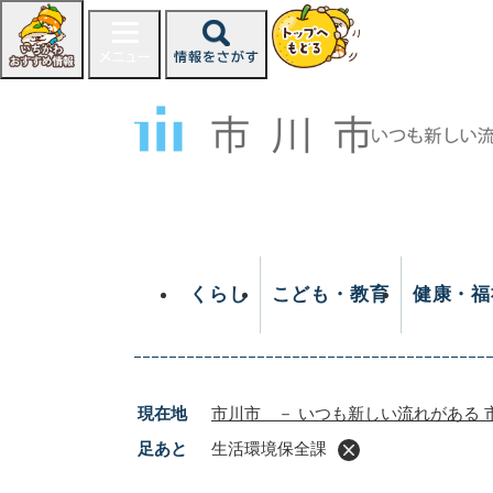
ペ
ー
ジ
の
先
頭
で
す
。
くらし
こども・教育
健康・福
現在地
市川市 － いつも新しい流れがある 
足あと
生活環境保全課