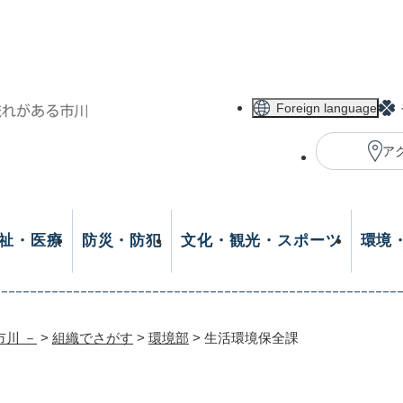
メニューを飛ばして本文へ
Foreign language
ア
祉・医療
防災・防犯
文化・観光・スポーツ
環境
市川 －
>
組織でさがす
>
環境部
>
生活環境保全課