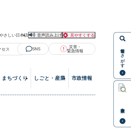
やさしい日本語
音声読み上げ
見やすくする
災害・
情報をさがす
SNS
クセス
緊急情報
・まちづくり
しごと・産業
市政情報
本文検索