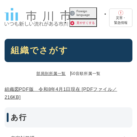
ペ
メニューを飛ばして本文へ
ー
Foreign
language
ジ
災害・
の
緊急情報
見やすくする
先
頭
で
本
す
組織でさがす
文
。
部局別所属一覧
50音順所属一覧
組織図PDF版 令和8年4月1日現在 [PDFファイル／
216KB]
あ行