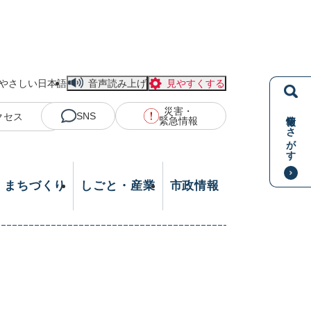
やさしい日本語
音声読み上げ
見やすくする
災害・
情報をさがす
SNS
クセス
緊急情報
・まちづくり
しごと・産業
市政情報