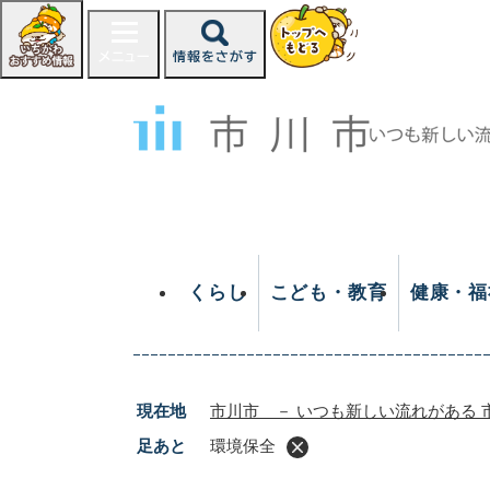
ペ
ー
ジ
の
先
頭
で
す
。
くらし
こども・教育
健康・福
現在地
市川市 － いつも新しい流れがある 
足あと
環境保全