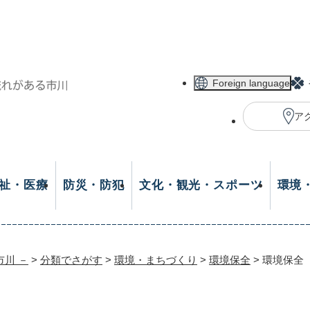
メニューを飛ばして本文へ
Foreign language
ア
祉・医療
防災・防犯
文化・観光・スポーツ
環境
市川 －
>
分類でさがす
>
環境・まちづくり
>
環境保全
>
環境保全